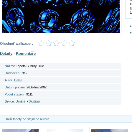
6
8
1
Ohodnoť wallpaper:
Detaily
-
Komentáře
Název:
Tapeta Bubliny Blue
Hodnocení:
3/5
Autor:
Dalee
Datum přidání:
26.ledna 2002
Počet stažení:
9111
Sekce:
Umění
>
Digitální
Další tapety od stejného autora