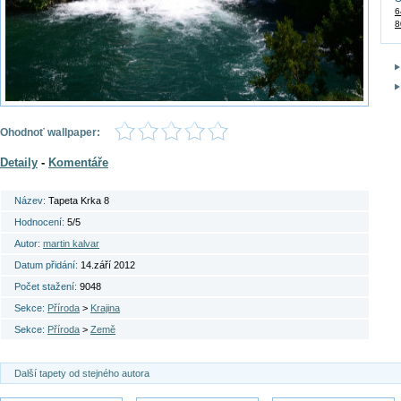
6
8
Ohodnoť wallpaper:
Detaily
-
Komentáře
Název:
Tapeta Krka 8
Hodnocení:
5/5
Autor:
martin kalvar
Datum přidání:
14.září 2012
Počet stažení:
9048
Sekce:
Příroda
>
Krajina
Sekce:
Příroda
>
Země
Další tapety od stejného autora