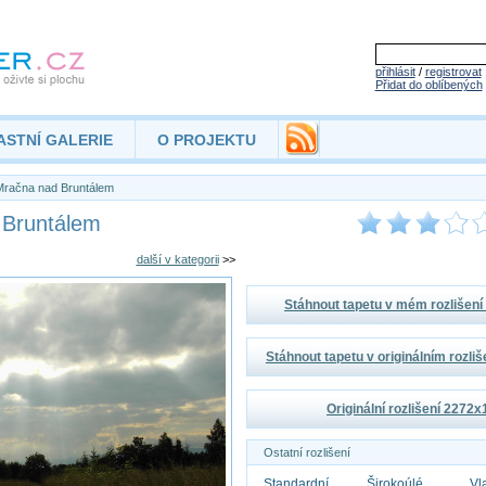
přihlásit
/
registrovat
Přidat do oblíbených
ASTNÍ GALERIE
O PROJEKTU
račna nad Bruntálem
 Bruntálem
další v kategorii
>>
Stáhnout tapetu v mém rozlišen
Stáhnout tapetu v originálním rozli
Originální rozlišení 2272
Ostatní rozlišení
Standardní
Širokoúlé
Vl