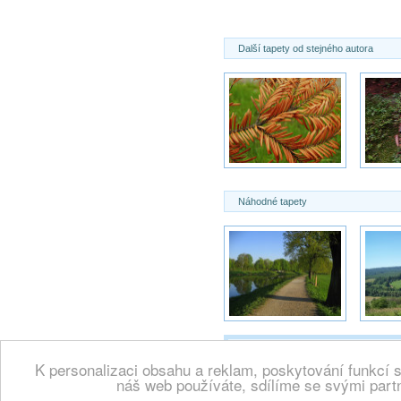
Další tapety od stejného autora
Náhodné tapety
K personalizaci obsahu a reklam, poskytování funkcí 
Copyright 2000 -
Wallpaper.cz, vše
náš web používáte, sdílíme se svými partn