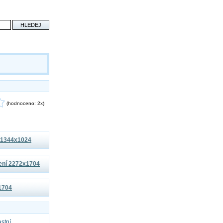
(hodnoceno: 2x)
í 1344x1024
šení 2272x1704
x1704
astní