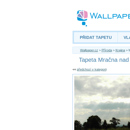
PŘIDAT TAPETU
VL
Wallpaper.cz
>
Příroda
>
Krajina
> M
Tapeta Mračna nad
<<
předchozí v kategorii