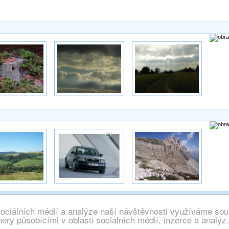
sociálních médií a analýze naší návštěvnosti využíváme sou
chna práva vyhrazena, info@wallpaper.cz
ery působícími v oblasti sociálních médií, inzerce a analýz