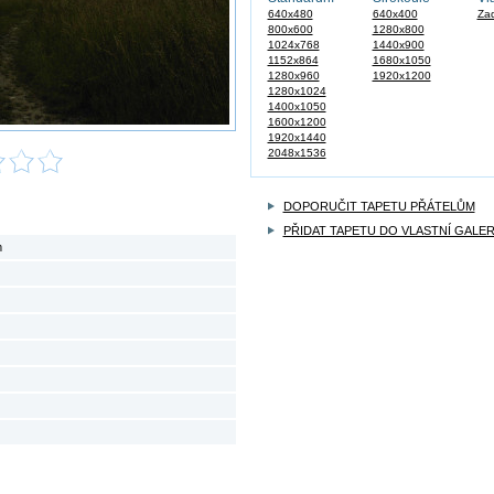
640x480
640x400
Zad
800x600
1280x800
1024x768
1440x900
1152x864
1680x1050
1280x960
1920x1200
1280x1024
1400x1050
1600x1200
1920x1440
2048x1536
DOPORUČIT TAPETU PŘÁTELŮM
PŘIDAT TAPETU DO VLASTNÍ GALER
m