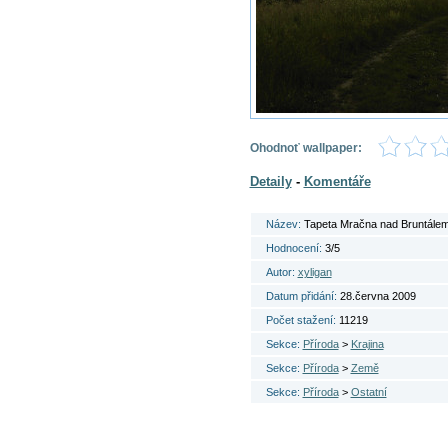
Ohodnoť wallpaper:
Detaily
-
Komentáře
Název:
Tapeta Mračna nad Bruntále
Hodnocení:
3/5
Autor:
xyligan
Datum přidání:
28.června 2009
Počet stažení:
11219
Sekce:
Příroda
>
Krajina
Sekce:
Příroda
>
Země
Sekce:
Příroda
>
Ostatní