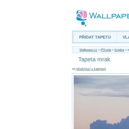
PŘIDAT TAPETU
VL
Wallpaper.cz
>
Příroda
>
Krajina
> 
Tapeta mrak
<<
předchozí v kategorii