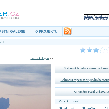
přihlásit
/
registrovat
Přidat do oblíbených
ASTNÍ GALERIE
O PROJEKTU
mrak
další v kategorii
>>
Stáhnout tapetu v mém rozlišen
Stáhnout tapetu v originálním rozl
Originální rozlišení 1024
Ostatní rozlišení
Standardní
Širokoúlé
Vl