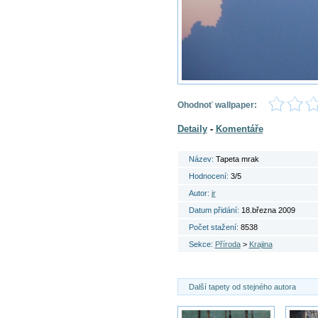
Ohodnoť wallpaper:
Detaily
-
Komentáře
Název:
Tapeta mrak
Hodnocení:
3/5
Autor:
jr
Datum přidání:
18.března 2009
Počet stažení:
8538
Sekce:
Příroda
>
Krajina
Další tapety od stejného autora