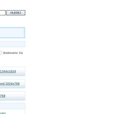
(hodnoceno: 2x)
í 1344x1024
išení 1024x768
x768
astní