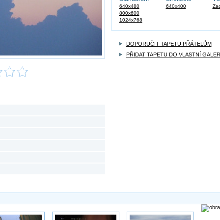
640x480
640x400
Zad
800x600
1024x768
DOPORUČIT TAPETU PŘÁTELŮM
PŘIDAT TAPETU DO VLASTNÍ GALER