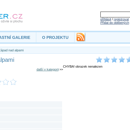
přihlásit
/
registrovat
Přidat do oblíbených
ASTNÍ GALERIE
O PROJEKTU
ápad nad alpami
lpami
CHYBA! obrazek nenalezen
další v kategorii
>>