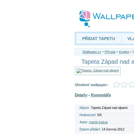
PŘIDAT TAPETU
VL
Wallpaper.cz
>
Příroda
>
Krajina
> Z
Tapeta Západ nad a
Ohodnoť wallpaper:
Detaily
-
Komentáře
Název:
Tapeta Západ nad alpami
Hodnocení:
5/5
Autor:
martin kalvar
Datum přidání:
14.června 2012