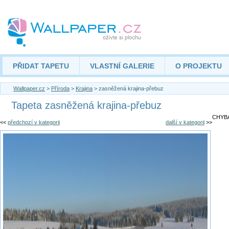
PŘIDAT TAPETU
VLASTNÍ GALERIE
O PROJEKTU
Wallpaper.cz
>
Příroda
>
Krajina
> zasněžená krajina-přebuz
Tapeta zasněžená krajina-přebuz
CHYBA
<<
předchozí v kategorii
další v kategorii
>>