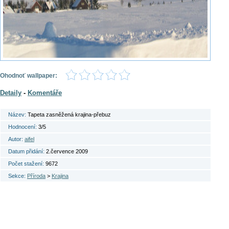
Ohodnoť wallpaper:
Detaily
-
Komentáře
Název:
Tapeta zasněžená krajina-přebuz
Hodnocení:
3/5
Autor:
aifel
Datum přidání:
2.července 2009
Počet stažení:
9672
Sekce:
Příroda
>
Krajina