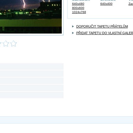
640x480
640x400
Zad
800x600
1024x768
DOPORUČIT TAPETU PŘÁTELŮM
PŘIDAT TAPETU DO VLASTNÍ GALER