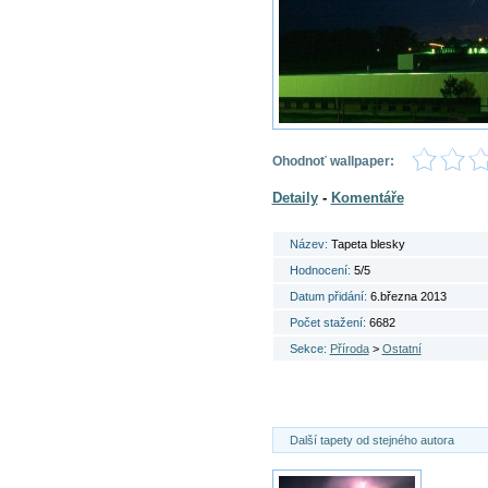
Ohodnoť wallpaper:
Detaily
-
Komentáře
Název:
Tapeta blesky
Hodnocení:
5/5
Datum přidání:
6.března 2013
Počet stažení:
6682
Sekce:
Příroda
>
Ostatní
Další tapety od stejného autora