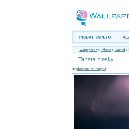
PŘIDAT TAPETU
VL
Wallpaper.cz
>
Příroda
>
Ostatní
> 
Tapeta blesky
<<
předchozí v kategorii