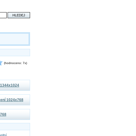
(hodnoceno: 7x)
í 1344x1024
išení 1024x768
x768
astní