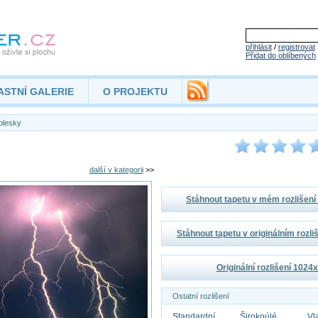
přihlásit
/
registrovat
Přidat do oblíbených
ASTNÍ GALERIE
O PROJEKTU
blesky
další v kategorii
>>
Stáhnout tapetu v mém rozlišen
Stáhnout tapetu v originálním rozl
Originální rozlišení 1024
Ostatní rozlišení
Standardní
Širokoúlé
Vl