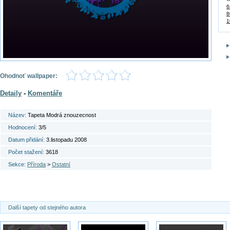
6
8
1
Ohodnoť wallpaper:
Detaily
-
Komentáře
Název:
Tapeta Modrá znouzecnost
Hodnocení:
3/5
Datum přidání:
3.listopadu 2008
Počet stažení:
3618
Sekce:
Příroda
>
Ostatní
Další tapety od stejného autora