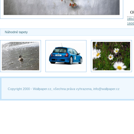
O
190x
160
Náhodné tapety
Copyright 2000 -
Wallpaper.cz, všechna práva vyhrazena, info@wallpaper.cz