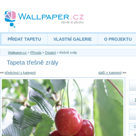
PŘIDAT TAPETU
VLASTNÍ GALERIE
O PROJEKTU
Wallpaper.cz
>
Příroda
>
Ostatní
> třešně zrály
Tapeta třešně zrály
<<
předchozí v kategorii
další v kategorii
>>
O
S