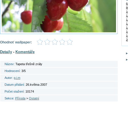
6
8
1
1
1
1
1
1
1
2
Ohodnoť wallpaper:
Detaily
-
Komentáře
Název:
Tapeta třešně zrály
Hodnocení:
3/5
Autor:
g.i.m
Datum přidání:
26.května 2007
Počet stažení:
10174
Sekce:
Příroda
>
Ostatní