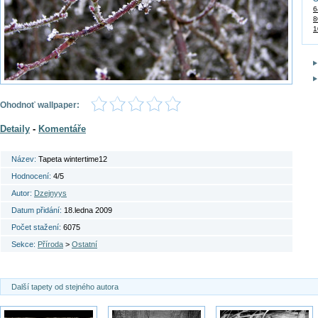
6
8
1
Ohodnoť wallpaper:
Detaily
-
Komentáře
Název:
Tapeta wintertime12
Hodnocení:
4/5
Autor:
Dzejnyys
Datum přidání:
18.ledna 2009
Počet stažení:
6075
Sekce:
Příroda
>
Ostatní
Další tapety od stejného autora