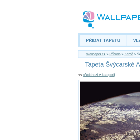
PŘIDAT TAPETU
VL
Wallpaper.cz
>
Příroda
>
Země
> Šv
Tapeta Švýcarské A
<<
předchozí v kategorii