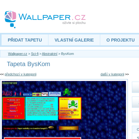
PŘIDAT TAPETU
VLASTNÍ GALERIE
O PROJEKTU
Wallpaper.cz
>
Sci-fi
>
Abstraktní
> BysKom
Tapeta BysKom
<<
předchozí v kategorii
další v kategorii
>>
O
S