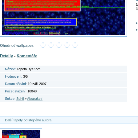
6
8
Ohodnoť wallpaper:
Detaily
-
Komentáře
Název:
Tapeta BysKom
Hodnocení:
3/5
Datum přidání:
19.září 2007
Počet stažení:
10048
Sekce:
Sci-fi
>
Abstraktní
Další tapety od stejného autora