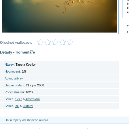
6
8
1
Ohodnoť wallpaper:
Detaily
-
Komentáře
Název:
Tapeta Kostky
Hodnocení:
3/5
Autor:
taibrek
Datum přidání:
21.října 2008
Počet stažení:
18230
Sekce:
Sci-fi
>
Abstraktní
Sekce:
3D
>
Ostatní
Další tapety od stejného autora