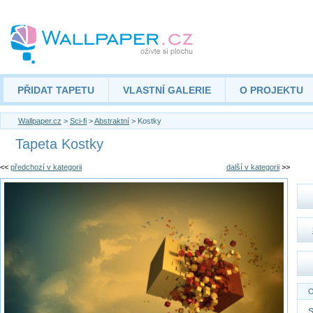
PŘIDAT TAPETU
VLASTNÍ GALERIE
O PROJEKTU
Wallpaper.cz
>
Sci-fi
>
Abstraktní
> Kostky
Tapeta Kostky
<<
předchozí v kategorii
další v kategorii
>>
O
S