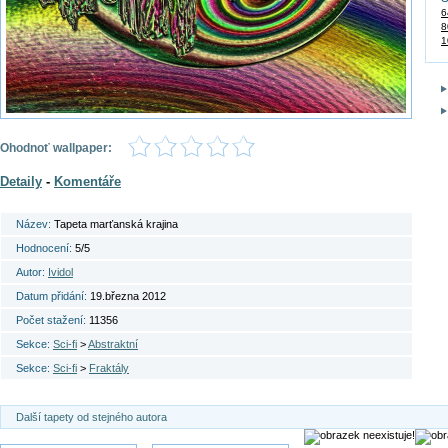
6
8
1
Ohodnoť wallpaper:
Detaily
-
Komentáře
Název:
Tapeta marťanská krajina
Hodnocení:
5/5
Autor:
Ividol
Datum přidání:
19.března 2012
Počet stažení:
11356
Sekce:
Sci-fi
>
Abstraktní
Sekce:
Sci-fi
>
Fraktály
Další tapety od stejného autora