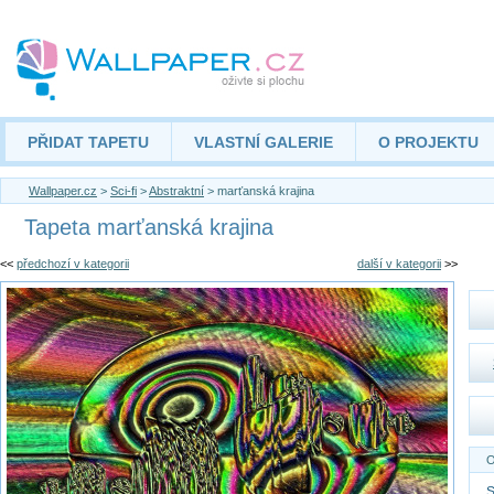
PŘIDAT TAPETU
VLASTNÍ GALERIE
O PROJEKTU
Wallpaper.cz
>
Sci-fi
>
Abstraktní
> marťanská krajina
Tapeta marťanská krajina
<<
předchozí v kategorii
další v kategorii
>>
O
S