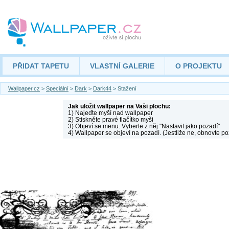
PŘIDAT TAPETU
VLASTNÍ GALERIE
O PROJEKTU
Wallpaper.cz
>
Speciální
>
Dark
>
Dark44
> Stažení
Jak uložit wallpaper na Vaši plochu:
1) Najeďte myší nad wallpaper
2) Stiskněte pravé tlačítko myši
3) Objeví se menu. Vyberte z něj "Nastavit jako pozadí"
4) Wallpaper se objeví na pozadí. (Jestliže ne, obnovte po