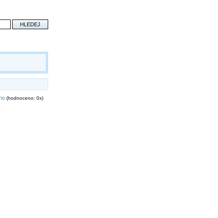
eno
(hodnoceno: 0x)