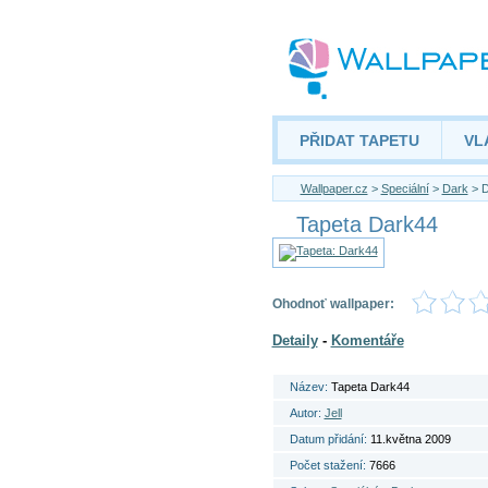
PŘIDAT TAPETU
VL
Wallpaper.cz
>
Speciální
>
Dark
> D
Tapeta Dark44
Ohodnoť wallpaper:
Detaily
-
Komentáře
Název:
Tapeta Dark44
Autor:
Jell
Datum přidání:
11.května 2009
Počet stažení:
7666