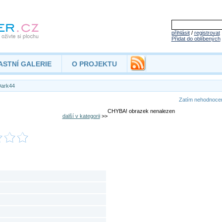
přihlásit
/
registrovat
Přidat do oblíbených
ASTNÍ GALERIE
O PROJEKTU
ark44
Zatím nehodnoc
CHYBA! obrazek nenalezen
další v kategorii
>>