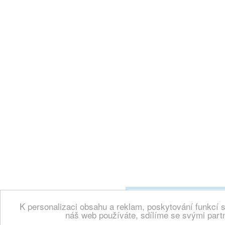
K personalizaci obsahu a reklam, poskytování funkcí 
Copyright 2000 -
Wallpaper.cz, vše
náš web používáte, sdílíme se svými partn