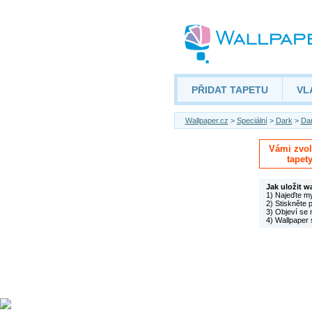
PŘIDAT TAPETU
VL
Wallpaper.cz
>
Speciální
>
Dark
>
Da
Vámi zvole
tapet
Jak uložit w
1) Najeďte m
2) Stiskněte 
3) Objeví se 
4) Wallpaper 