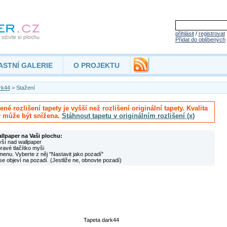
přihlásit
/
registrovat
Přidat do oblíbených
ASTNÍ GALERIE
O PROJEKTU
rk44
> Stažení
né rozlišení tapety je vyšší než rozlišení originální tapety. Kvalita
y může být snížena.
Stáhnout tapetu v originálním rozlišení (x)
allpaper na Vaši plochu:
yší nad wallpaper
pravé tlačítko myši
menu. Vyberte z něj "Nastavit jako pozadí"
se objeví na pozadí. (Jestliže ne, obnovte pozadí)