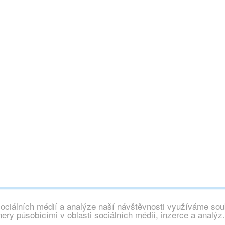
sociálních médií a analýze naší návštěvnosti využíváme sou
chna práva vyhrazena, info@wallpaper.cz
ery působícími v oblasti sociálních médií, inzerce a analýz