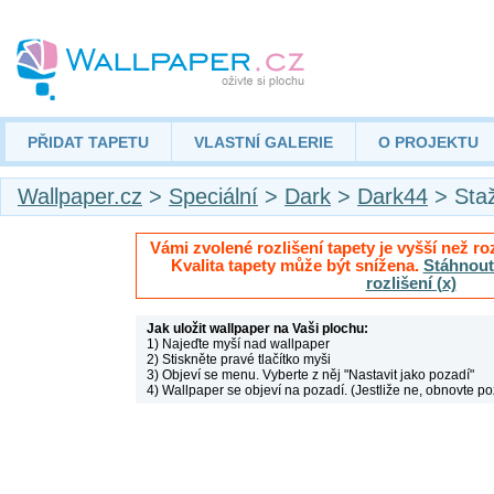
PŘIDAT TAPETU
VLASTNÍ GALERIE
O PROJEKTU
Wallpaper.cz
>
Speciální
>
Dark
>
Dark44
> Sta
Vámi zvolené rozlišení tapety je vyšší než roz
Kvalita tapety může být snížena.
Stáhnout 
rozlišení (x)
Jak uložit wallpaper na Vaši plochu:
1) Najeďte myší nad wallpaper
2) Stiskněte pravé tlačítko myši
3) Objeví se menu. Vyberte z něj "Nastavit jako pozadí"
4) Wallpaper se objeví na pozadí. (Jestliže ne, obnovte po