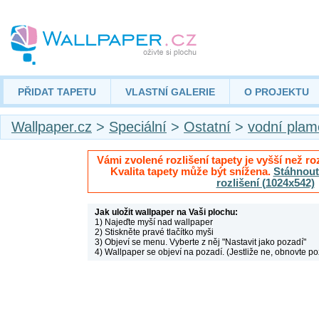
PŘIDAT TAPETU
VLASTNÍ GALERIE
O PROJEKTU
Wallpaper.cz
>
Speciální
>
Ostatní
>
vodní plam
Vámi zvolené rozlišení tapety je vyšší než roz
Kvalita tapety může být snížena.
Stáhnout 
rozlišení (1024x542)
Jak uložit wallpaper na Vaši plochu:
1) Najeďte myší nad wallpaper
2) Stiskněte pravé tlačítko myši
3) Objeví se menu. Vyberte z něj "Nastavit jako pozadí"
4) Wallpaper se objeví na pozadí. (Jestliže ne, obnovte po