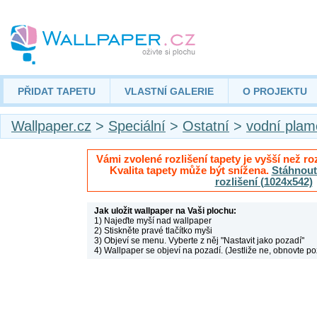
PŘIDAT TAPETU
VLASTNÍ GALERIE
O PROJEKTU
Wallpaper.cz
>
Speciální
>
Ostatní
>
vodní plam
Vámi zvolené rozlišení tapety je vyšší než roz
Kvalita tapety může být snížena.
Stáhnout 
rozlišení (1024x542)
Jak uložit wallpaper na Vaši plochu:
1) Najeďte myší nad wallpaper
2) Stiskněte pravé tlačítko myši
3) Objeví se menu. Vyberte z něj "Nastavit jako pozadí"
4) Wallpaper se objeví na pozadí. (Jestliže ne, obnovte po