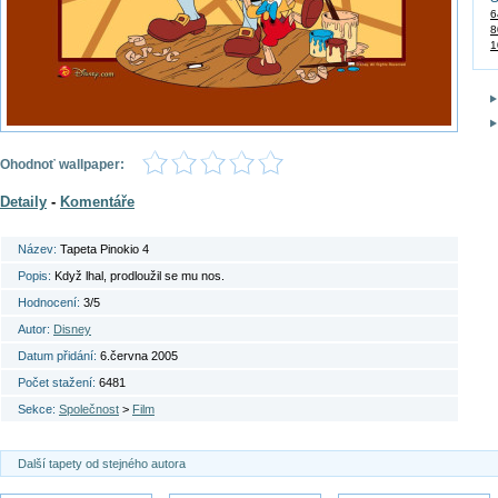
6
8
1
Ohodnoť wallpaper:
Detaily
-
Komentáře
Název:
Tapeta Pinokio 4
Popis:
Když lhal, prodloužil se mu nos.
Hodnocení:
3/5
Autor:
Disney
Datum přidání:
6.června 2005
Počet stažení:
6481
Sekce:
Společnost
>
Film
Další tapety od stejného autora