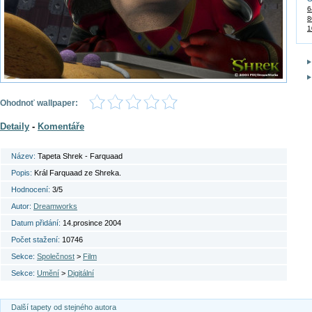
6
8
1
Ohodnoť wallpaper:
Detaily
-
Komentáře
Název:
Tapeta Shrek - Farquaad
Popis:
Král Farquaad ze Shreka.
Hodnocení:
3/5
Autor:
Dreamworks
Datum přidání:
14.prosince 2004
Počet stažení:
10746
Sekce:
Společnost
>
Film
Sekce:
Umění
>
Digitální
Další tapety od stejného autora