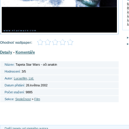
6
8
1
1
1
1
Ohodnoť wallpaper:
Detaily
-
Komentáře
Název:
Tapeta Star Wars - oči anakin
Hodnocení:
3/5
Autor:
Lucasfilm, Ltd.
Datum přidání:
26.května 2002
Počet stažení:
9885
Sekce:
Společnost
>
Film
Další tapety od stejného autora