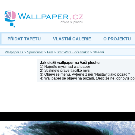
PŘIDAT TAPETU
VLASTNÍ GALERIE
O PROJEKTU
Wallpaper.cz
>
Společnost
>
Film
>
Star Wars - oči anakin
> Stažení
Jak uložit wallpaper na Vaši plochu:
1) Najeďte myší nad wallpaper
2) Stiskněte pravé tlačítko myši
3) Objeví se menu. Vyberte z něj "Nastavit jako pozadí"
4) Wallpaper se objeví na pozadí. (Jestliže ne, obnovte po