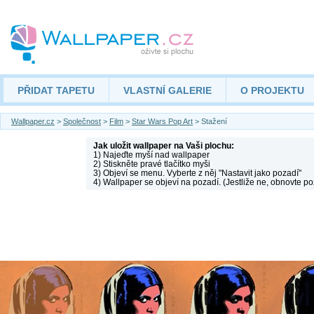
PŘIDAT TAPETU
VLASTNÍ GALERIE
O PROJEKTU
Wallpaper.cz
>
Společnost
>
Film
>
Star Wars Pop Art
> Stažení
Jak uložit wallpaper na Vaši plochu:
1) Najeďte myší nad wallpaper
2) Stiskněte pravé tlačítko myši
3) Objeví se menu. Vyberte z něj "Nastavit jako pozadí"
4) Wallpaper se objeví na pozadí. (Jestliže ne, obnovte po