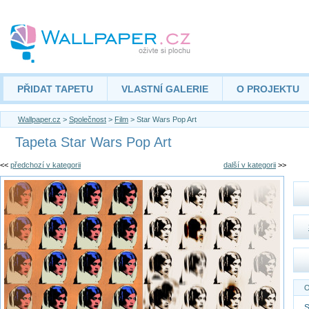
PŘIDAT TAPETU
VLASTNÍ GALERIE
O PROJEKTU
Wallpaper.cz
>
Společnost
>
Film
> Star Wars Pop Art
Tapeta Star Wars Pop Art
<<
předchozí v kategorii
další v kategorii
>>
O
S