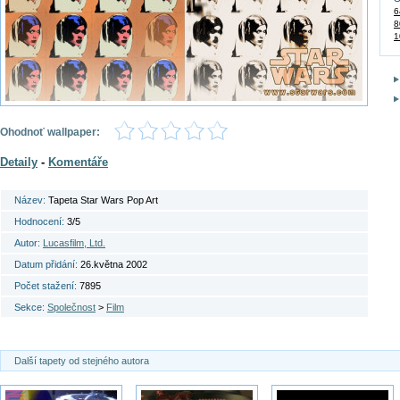
6
8
1
Ohodnoť wallpaper:
Detaily
-
Komentáře
Název:
Tapeta Star Wars Pop Art
Hodnocení:
3/5
Autor:
Lucasfilm, Ltd.
Datum přidání:
26.května 2002
Počet stažení:
7895
Sekce:
Společnost
>
Film
Další tapety od stejného autora