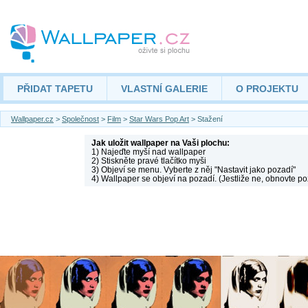
PŘIDAT TAPETU
VLASTNÍ GALERIE
O PROJEKTU
Wallpaper.cz
>
Společnost
>
Film
>
Star Wars Pop Art
> Stažení
Jak uložit wallpaper na Vaši plochu:
1) Najeďte myší nad wallpaper
2) Stiskněte pravé tlačítko myši
3) Objeví se menu. Vyberte z něj "Nastavit jako pozadí"
4) Wallpaper se objeví na pozadí. (Jestliže ne, obnovte po