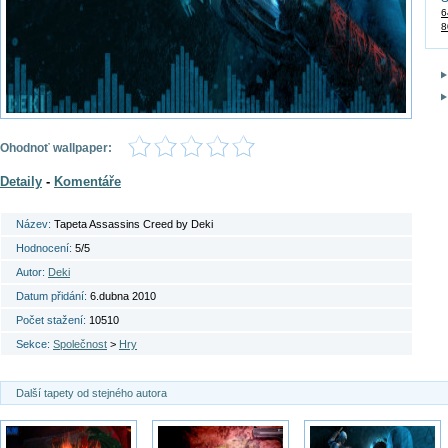
6
8
Ohodnoť wallpaper:
Detaily
-
Komentáře
Název:
Tapeta Assassins Creed by Deki
Hodnocení:
5/5
Autor:
Deki
Datum přidání:
6.dubna 2010
Počet stažení:
10510
Sekce:
Společnost
>
Hry
Další tapety od stejného autora