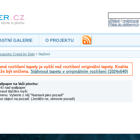
přihlásit
/
registrovat
Přidat do oblíbených
ASTNÍ GALERIE
O PROJEKTU
sassins Creed by Deki
> Stažení
né rozlišení tapety je vyšší než rozlišení originální tapety. Kvalita
že být snížena.
Stáhnout tapetu v originálním rozlišení (1024x640)
allpaper na Vaši plochu:
yší nad wallpaper
pravé tlačítko myši
menu. Vyberte z něj "Nastavit jako pozadí"
se objeví na pozadí. (Jestliže ne, obnovte pozadí)