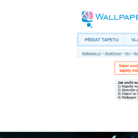
PŘIDAT TAPETU
VL
Wallpaper.cz
>
Společnost
>
Hry
>
As
Vámi zvole
tapety mů
Jak uložit w
1) Najeďte m
2) Stiskněte 
3) Objeví se 
4) Wallpaper 