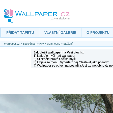
PŘIDAT TAPETU
VLASTNÍ GALERIE
O PROJEKTU
Wallpaper.cz
>
Společnost
>
Hry
>
black ops2
> Stažení
Jak uložit wallpaper na Vaši plochu:
1) Najeďte myší nad wallpaper
2) Stiskněte pravé tlačítko myši
3) Objeví se menu. Vyberte z něj "Nastavit jako pozadí"
4) Wallpaper se objeví na pozadí. (Jestliže ne, obnovte po