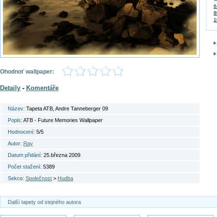
6
8
1
Ohodnoť wallpaper:
Detaily
-
Komentáře
Název:
Tapeta ATB, Andre Tanneberger 09
Popis:
ATB - Future Memories Wallpaper
Hodnocení:
5/5
Autor:
Ray
Datum přidání:
25.března 2009
Počet stažení:
5389
Sekce:
Společnost
>
Hudba
Další tapety od stejného autora