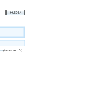
eno
(hodnoceno: 0x)