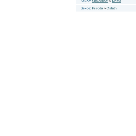
Sekce:
Společnost
>
Města
Sekce:
Příroda
>
Ostatní