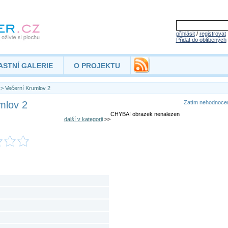
přihlásit
/
registrovat
Přidat do oblíbených
ASTNÍ GALERIE
O PROJEKTU
> Večerní Krumlov 2
mlov 2
Zatím nehodnoc
CHYBA! obrazek nenalezen
další v kategorii
>>