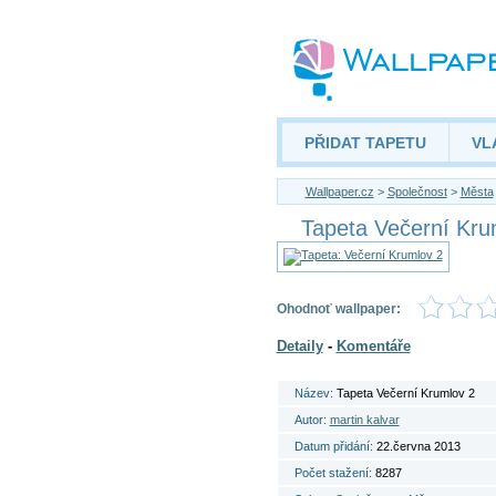
PŘIDAT TAPETU
VL
Wallpaper.cz
>
Společnost
>
Města
Tapeta Večerní Kru
Ohodnoť wallpaper:
Detaily
-
Komentáře
Název:
Tapeta Večerní Krumlov 2
Autor:
martin kalvar
Datum přidání:
22.června 2013
Počet stažení:
8287