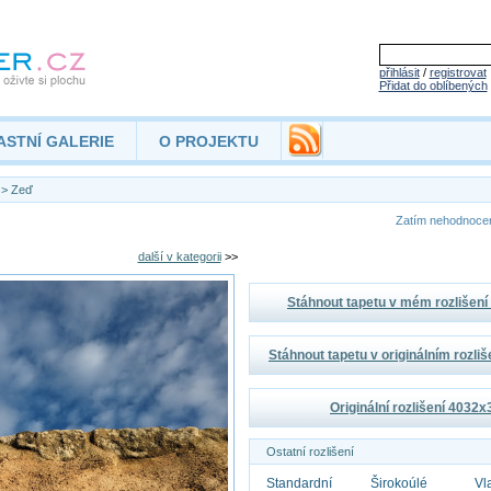
přihlásit
/
registrovat
Přidat do oblíbených
ASTNÍ GALERIE
O PROJEKTU
> Zeď
Zatím nehodnoc
další v kategorii
>>
Stáhnout tapetu v mém rozlišen
Stáhnout tapetu v originálním rozli
Originální rozlišení 4032
Ostatní rozlišení
Standardní
Širokoúlé
Vl