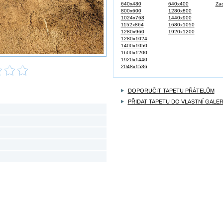
640x480
640x400
Zad
800x600
1280x800
1024x768
1440x900
1152x864
1680x1050
1280x960
1920x1200
1280x1024
1400x1050
1600x1200
1920x1440
2048x1536
DOPORUČIT TAPETU PŘÁTELŮM
PŘIDAT TAPETU DO VLASTNÍ GALER