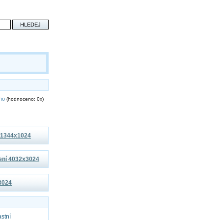
eno
(hodnoceno: 0x)
í 1344x1024
šení 4032x3024
x3024
astní