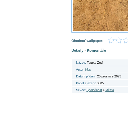
Ohodnoť wallpaper:
Detaily
-
Komentáře
Název:
Tapeta Zeď
Autor:
jitka
Datum přidání:
25.prosince 2023
Počet stažení:
3005
Sekce:
Společnost
>
Města