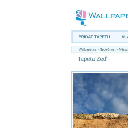
PŘIDAT TAPETU
VL
Wallpaper.cz
>
Společnost
>
Města
Tapeta Zeď