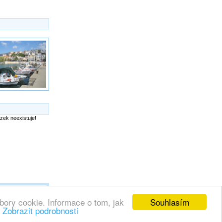
Souhlasím
bory cookie. Informace o tom, jak
.
Zobrazit podrobnosti