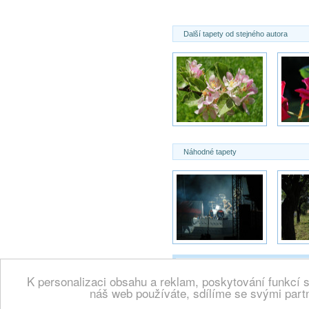
Další tapety od stejného autora
Náhodné tapety
K personalizaci obsahu a reklam, poskytování funkcí 
Copyright 2000 -
Wallpaper.cz, vše
náš web používáte, sdílíme se svými partn