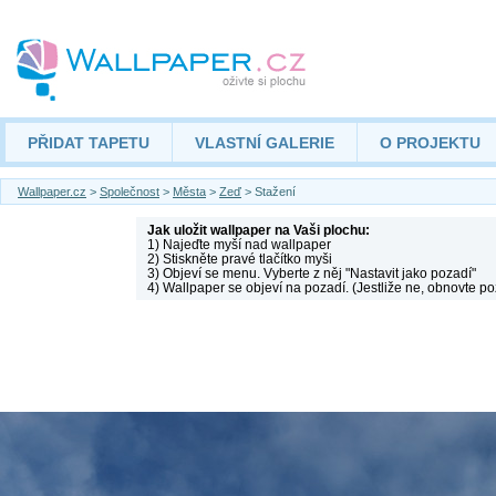
PŘIDAT TAPETU
VLASTNÍ GALERIE
O PROJEKTU
Wallpaper.cz
>
Společnost
>
Města
>
Zeď
> Stažení
Jak uložit wallpaper na Vaši plochu:
1) Najeďte myší nad wallpaper
2) Stiskněte pravé tlačítko myši
3) Objeví se menu. Vyberte z něj "Nastavit jako pozadí"
4) Wallpaper se objeví na pozadí. (Jestliže ne, obnovte po