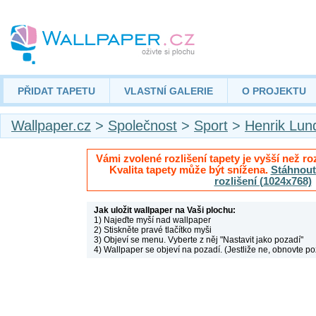
PŘIDAT TAPETU
VLASTNÍ GALERIE
O PROJEKTU
Wallpaper.cz
>
Společnost
>
Sport
>
Henrik Lun
Vámi zvolené rozlišení tapety je vyšší než roz
Kvalita tapety může být snížena.
Stáhnout 
rozlišení (1024x768)
Jak uložit wallpaper na Vaši plochu:
1) Najeďte myší nad wallpaper
2) Stiskněte pravé tlačítko myši
3) Objeví se menu. Vyberte z něj "Nastavit jako pozadí"
4) Wallpaper se objeví na pozadí. (Jestliže ne, obnovte po