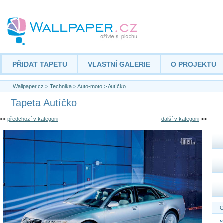
PŘIDAT TAPETU
VLASTNÍ GALERIE
O PROJEKTU
Wallpaper.cz
>
Technika
>
Auto-moto
> Autíčko
Tapeta Autíčko
<<
předchozí v kategorii
další v kategorii
>>
O
S