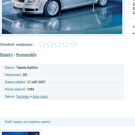
6
8
1
Ohodnoť wallpaper:
Detaily
-
Komentáře
Název:
Tapeta Autíčko
Hodnocení:
3/5
Datum přidání:
17.září 2007
Počet stažení:
7384
Sekce:
Technika
>
Auto-moto
Další tapety od stejného autora