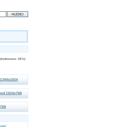
(hodnoceno: 267x)
í 1344x1024
išení 1024x768
x768
astní