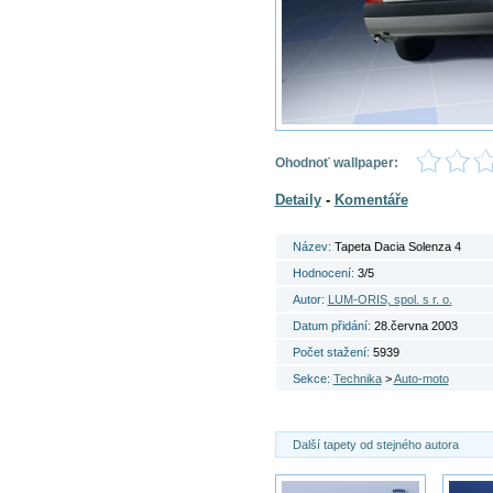
Ohodnoť wallpaper:
Detaily
-
Komentáře
Název:
Tapeta Dacia Solenza 4
Hodnocení:
3/5
Autor:
LUM-ORIS, spol. s r. o.
Datum přidání:
28.června 2003
Počet stažení:
5939
Sekce:
Technika
>
Auto-moto
Další tapety od stejného autora