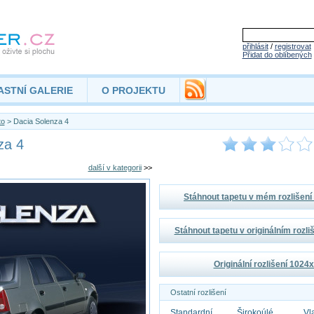
přihlásit
/
registrovat
Přidat do oblíbených
ASTNÍ GALERIE
O PROJEKTU
to
> Dacia Solenza 4
za 4
další v kategorii
>>
Stáhnout tapetu v mém rozlišen
Stáhnout tapetu v originálním rozl
Originální rozlišení 1024
Ostatní rozlišení
Standardní
Širokoúlé
Vl