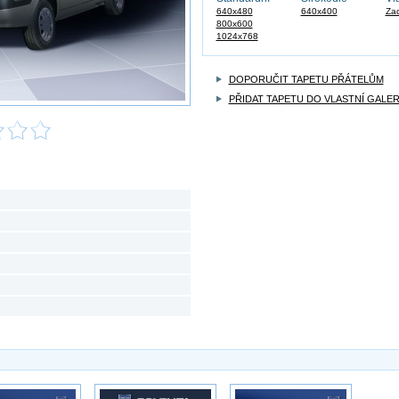
640x480
640x400
Zad
800x600
1024x768
DOPORUČIT TAPETU PŘÁTELŮM
PŘIDAT TAPETU DO VLASTNÍ GALER