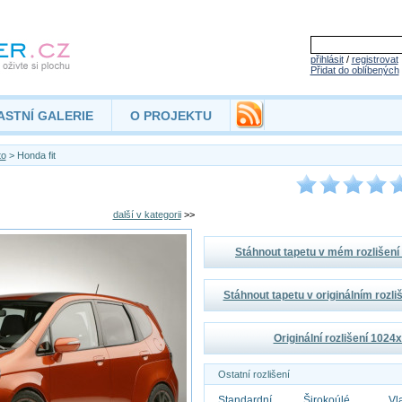
přihlásit
/
registrovat
Přidat do oblíbených
ASTNÍ GALERIE
O PROJEKTU
to
> Honda fit
další v kategorii
>>
Stáhnout tapetu v mém rozlišen
Stáhnout tapetu v originálním rozl
Originální rozlišení 1024
Ostatní rozlišení
Standardní
Širokoúlé
Vl