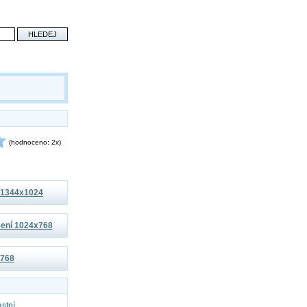
(hodnoceno: 2x)
í 1344x1024
išení 1024x768
x768
astní