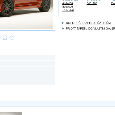
640x480
640x400
Zad
800x600
1024x768
DOPORUČIT TAPETU PŘÁTELŮM
PŘIDAT TAPETU DO VLASTNÍ GALER