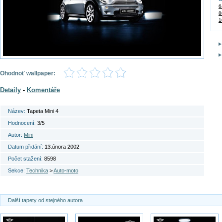
6
8
1
Ohodnoť wallpaper:
Detaily
-
Komentáře
Název:
Tapeta Mini 4
Hodnocení:
3/5
Autor:
Mini
Datum přidání:
13.února 2002
Počet stažení:
8598
Sekce:
Technika
>
Auto-moto
Další tapety od stejného autora