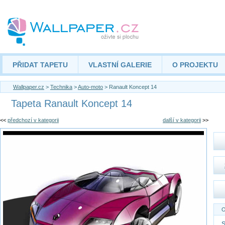
PŘIDAT TAPETU
VLASTNÍ GALERIE
O PROJEKTU
Wallpaper.cz
>
Technika
>
Auto-moto
> Ranault Koncept 14
Tapeta Ranault Koncept 14
<<
předchozí v kategorii
další v kategorii
>>
O
S