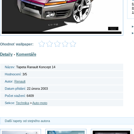
6
8
1
Ohodnoť wallpaper:
Detaily
-
Komentáře
Název:
Tapeta Ranault Koncept 14
Hodnocení:
3/5
Autor:
Renault
Datum přidání:
22.února 2003
Počet stažení:
6409
Sekce:
Technika
>
Auto-moto
Další tapety od stejného autora