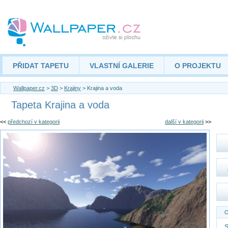
PŘIDAT TAPETU
VLASTNÍ GALERIE
O PROJEKTU
Wallpaper.cz
>
3D
>
Krajiny
> Krajina a voda
Tapeta Krajina a voda
<<
předchozí v kategorii
další v kategorii
>>
O
S