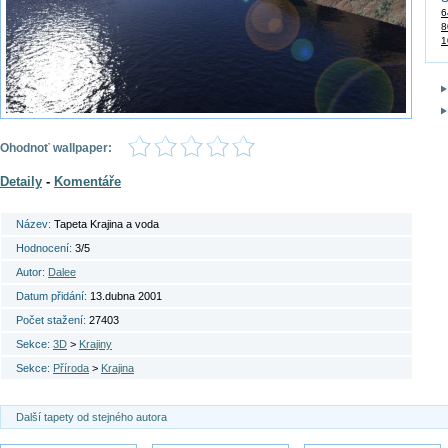
6
8
1
Ohodnoť wallpaper:
Detaily
-
Komentáře
Název:
Tapeta Krajina a voda
Hodnocení:
3/5
Autor:
Dalee
Datum přidání:
13.dubna 2001
Počet stažení:
27403
Sekce:
3D
>
Krajiny
Sekce:
Příroda
>
Krajina
Další tapety od stejného autora