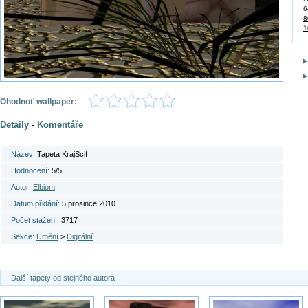
6
8
1
Ohodnoť wallpaper:
Detaily
-
Komentáře
Název:
Tapeta KrajScif
Hodnocení:
5/5
Autor:
Elbiom
Datum přidání:
5.prosince 2010
Počet stažení:
3717
Sekce:
Umění
>
Digitální
Další tapety od stejného autora