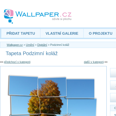
PŘIDAT TAPETU
VLASTNÍ GALERIE
O PROJEKTU
Wallpaper.cz
>
Umění
>
Digitální
> Podzimní koláž
Tapeta Podzimní koláž
<<
předchozí v kategorii
další v kategorii
>>
O
S