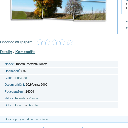
6
8
Ohodnoť wallpaper:
Detaily
-
Komentáře
Název:
Tapeta Podzimní koláž
Hodnocení:
5/5
Autor:
ondras28
Datum přidání:
10.března 2009
Počet stažení:
14868
Sekce:
Příroda
>
Krajina
Sekce:
Umění
>
Digitální
Další tapety od stejného autora