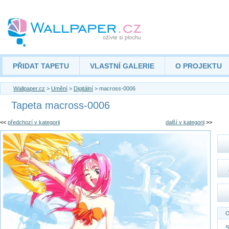
PŘIDAT TAPETU
VLASTNÍ GALERIE
O PROJEKTU
Wallpaper.cz
>
Umění
>
Digitální
> macross-0006
Tapeta macross-0006
<<
předchozí v kategorii
další v kategorii
>>
O
S