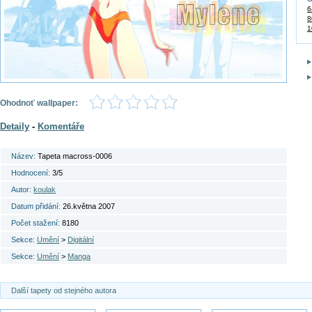
6
8
1
Ohodnoť wallpaper:
Detaily
-
Komentáře
Název:
Tapeta macross-0006
Hodnocení:
3/5
Autor:
koulak
Datum přidání:
26.května 2007
Počet stažení:
8180
Sekce:
Umění
>
Digitální
Sekce:
Umění
>
Manga
Další tapety od stejného autora