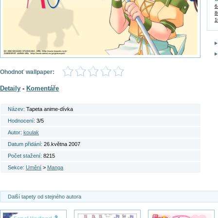
6
8
1
Ohodnoť wallpaper:
Detaily
-
Komentáře
Název:
Tapeta anime-dívka
Hodnocení:
3/5
Autor:
koulak
Datum přidání:
26.května 2007
Počet stažení:
8215
Sekce:
Umění
>
Manga
Další tapety od stejného autora