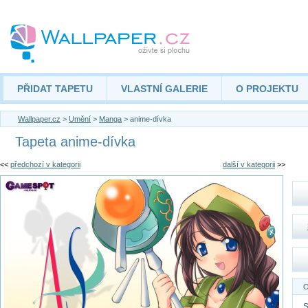
PŘIDAT TAPETU
VLASTNÍ GALERIE
O PROJEKTU
Wallpaper.cz
>
Umění
>
Manga
> anime-dívka
Tapeta anime-dívka
<<
předchozí v kategorii
další v kategorii
>>
O
S