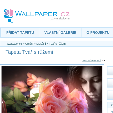
PŘIDAT TAPETU
VLASTNÍ GALERIE
O PROJEKTU
Wallpaper.cz
>
Umění
>
Digitální
> Tvář s růžemi
Tapeta Tvář s růžemi
další v kategorii
>>
O
S