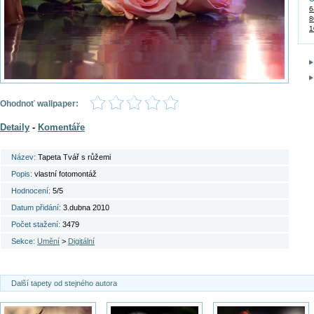
6
8
1
Ohodnoť wallpaper:
Detaily
-
Komentáře
Název:
Tapeta Tvář s růžemi
Popis:
vlastní fotomontáž
Hodnocení:
5/5
Datum přidání:
3.dubna 2010
Počet stažení:
3479
Sekce:
Umění
>
Digitální
Další tapety od stejného autora