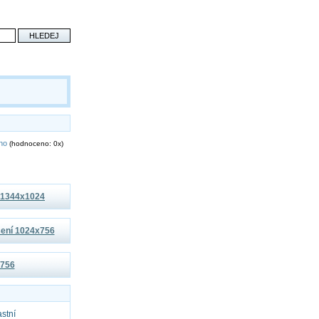
eno
(hodnoceno: 0x)
í 1344x1024
išení 1024x756
x756
astní