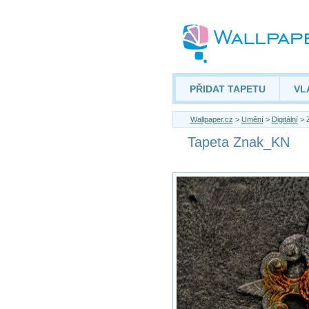
PŘIDAT TAPETU
VL
Wallpaper.cz
>
Umění
>
Digitální
> 
Tapeta Znak_KN