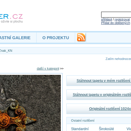
přihlásit
/
registrovat
Přidat do oblíbených
ASTNÍ GALERIE
O PROJEKTU
Znak_KN
Zatím nehodnoc
další v kategorii
>>
Stáhnout tapetu v mém rozlišen
Stáhnout tapetu v originálním rozl
Originální rozlišení 1024
Ostatní rozlišení
Standardní
Širokoúlé
Vl