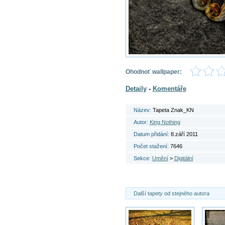
Ohodnoť wallpaper:
Detaily
-
Komentáře
Název:
Tapeta Znak_KN
Autor:
King Nothing
Datum přidání:
8.září 2011
Počet stažení:
7646
Sekce:
Umění
>
Digitální
Další tapety od stejného autora