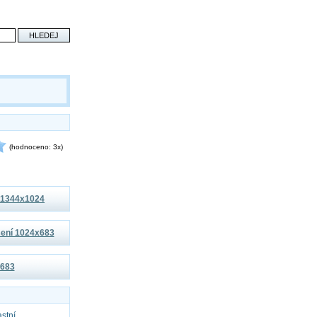
(hodnoceno: 3x)
í 1344x1024
išení 1024x683
x683
astní