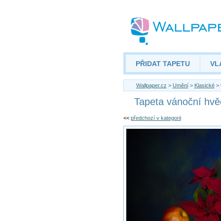
PŘIDAT TAPETU
VL
Wallpaper.cz
>
Umění
>
Klasické
> 
Tapeta vánoční hvě
<<
předchozí v kategorii