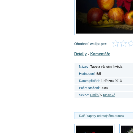
Ohodnoť wallpaper:
Detaily
-
Komentáře
Název:
Tapeta vánoční hvěda
Hodnocení:
5/5
Datum přidání:
1.března 2013
Počet stažení:
9084
Sekce:
Umění
>
Klasické
Další tapety od stejného autora