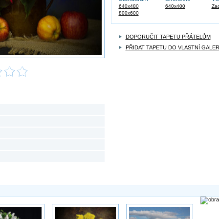
640x480
640x400
Zad
800x600
DOPORUČIT TAPETU PŘÁTELŮM
PŘIDAT TAPETU DO VLASTNÍ GALER