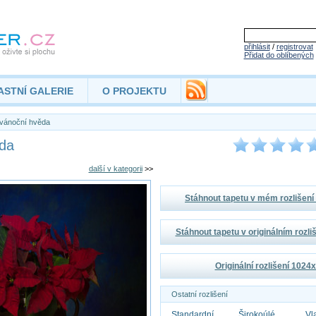
přihlásit
/
registrovat
Přidat do oblíbených
ASTNÍ GALERIE
O PROJEKTU
vánoční hvěda
da
další v kategorii
>>
Stáhnout tapetu v mém rozlišen
Stáhnout tapetu v originálním rozl
Originální rozlišení 1024
Ostatní rozlišení
Standardní
Širokoúlé
Vl