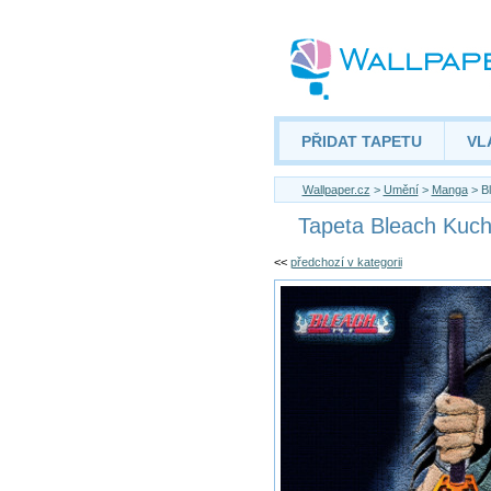
PŘIDAT TAPETU
VL
Wallpaper.cz
>
Umění
>
Manga
> Bl
Tapeta Bleach Kuch
<<
předchozí v kategorii