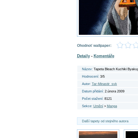
Ohodnoť wallpaper:
Detaily
-
Komentáře
Název:
Tapeta Bleach Kuchiki Byaku
Hodnocení:
3/5
Autor:
Tar-Minastir_svk
Datum přidání:
2.února 2009
Počet stažení:
8121
Sekce:
Umění
>
Manga
Další tapety od stejného autora