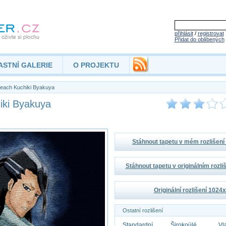
přihlásit
/
registrovat
Přidat do oblíbených
ASTNÍ GALERIE
O PROJEKTU
each Kuchiki Byakuya
iki Byakuya
Stáhnout tapetu v mém rozlišen
Stáhnout tapetu v originálním rozl
Originální rozlišení 1024
Ostatní rozlišení
Standardní
Širokoúlé
Vl