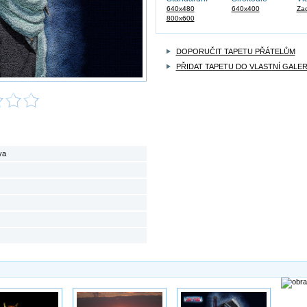
640x480
640x400
Zad
800x600
DOPORUČIT TAPETU PŘÁTELŮM
PŘIDAT TAPETU DO VLASTNÍ GALER
ya