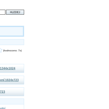
(hodnoceno: 7x)
í 1344x1024
išení 1024x723
x723
astní